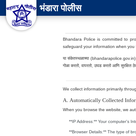
भंडारा पोलीस
Bhandara Police is committed to prot
safeguard your information when you vi
या संकेतस्थळाच्या (bhandarapolice.gov.in) वा
गोळा करतो, वापरतो, उघड करतो आणि सुरक्षित ठेव
आमचे ध्येय
वरिष्ठ पोलीस अधिकारी
We collect information primarily throu
भंडारा पोलीस नकाशा
A. Automatically Collected Infor
उपक्रम
When you browse the website, we automa
उत्कृष्ट कामगिरी
**IP Address:** Your computer's Int
छायाचित्र संग्रह
संपर्क
**Browser Details:** The type of b