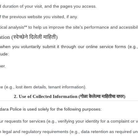
उपयुक्त संकेतस्थळे
nd duration of your visit, and the pages you access.
जागरुक नागरिक
 the previous website you visited, if any.
नेहमीचे प्रश्न
stical analysis** to help us improve the site's performance and accessibili
सुरक्षा टिपा
n (स्वेच्छेने दिलेली माहिती)
when you voluntarily submit it through our online service forms (e.g.
lude:
BDDS / DOG UNIT
er.
मोटार परिवहन विभाग
.
दहशतवादी विरोधी शाखा
ce (e.g., lost item details, tenant information).
जिल्हा विशेष शाखा
2. Use of Collected Information (गोळा केलेल्या माहितीचा वापर)
पोलीस मुख्यालय
ara Police is used solely for the following purposes:
कल्याण शाखा
r requests for services (e.g., verifying your identity for a complaint or v
स्थानिक गुन्हे शाखा
h legal and regulatory requirements (e.g., data retention as required un