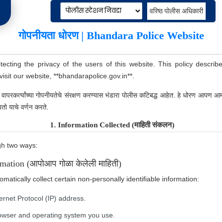
वरिष्ठ पोलीस अधिकारी
गोपनीयता धोरण | Bhandara Police Website
ecting the privacy of the users of this website. This policy describ
sit our website, **bhandarapolice.gov.in**.
परकर्त्यांच्या गोपनीयतेचे संरक्षण करण्यास भंडारा पोलीस कटिबद्ध आहेत. हे धोरण आपण आ
नागरिकांकरिता
तो याचे वर्णन करते.
पोलीस भरती प्रक्रिया २०२४-२०२५
1. Information Collected (माहिती संकलन)
संपूर्ण डॅशबोर्ड बघा
gh two ways:
आपले अभिप्राय कडवा
mation (आपोआप गोळा केलेली माहिती)
महाराष्ट्र लोकसेवा हक्क कायदा
tically collect certain non-personally identifiable information:
माहिती अधिकार अधिनियम (RTI) 2005 कायदा
ernet Protocol (IP) address.
महाराष्ट्र लोकसेवा हक्क अधिनियम
सायबर सुरक्षा आणि जनजागृती
rowser and operating system you use.