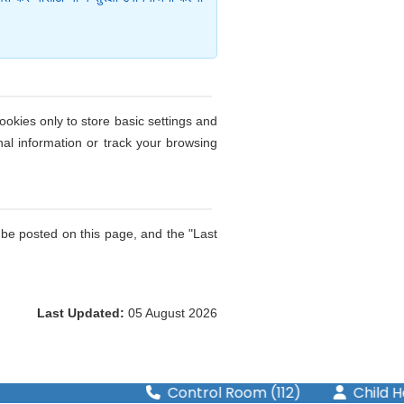
ookies only to store basic settings and
nal information or track your browsing
 be posted on this page, and the "Last
Last Updated:
05 August 2026
Control Room (112)
Child Hel