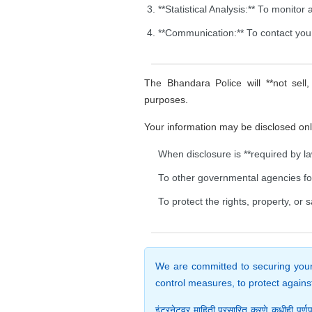
**Statistical Analysis:** To monitor
**Communication:** To contact you r
The Bhandara Police will **not sell,
purposes.
Your information may be disclosed only
When disclosure is **required by law
To other governmental agencies for 
To protect the rights, property, or s
We are committed to securing your 
control measures, to protect against
इंटरनेटवर माहिती प्रसारित करणे कधीही पूर्णप