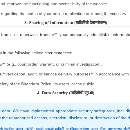
 and improve the functioning and accessibility of the website.
egarding the status of your online application or report, if necessary.
3. Sharing of Information (माहितीची देवाणघेवाण)
 trade, or otherwise transfer** your personally identifiable informat
 in the following limited circumstances:
** (e.g., court order, warrant, or criminal investigation).
**verification, audit, or service delivery purposes** in accordance with 
afety of the Bhandara Police, its users, or the public.
4. Data Security (माहितीची सुरक्षा)
data. We have implemented appropriate security safeguards, includin
 the unauthorized access, alteration, disclosure, or destruction of the 
णे सुरक्षित नसते. तरीही, आम्ही आपली माहिती अनधिकृत प्रवेश, बदल किंवा नाशापासून संरक्ष