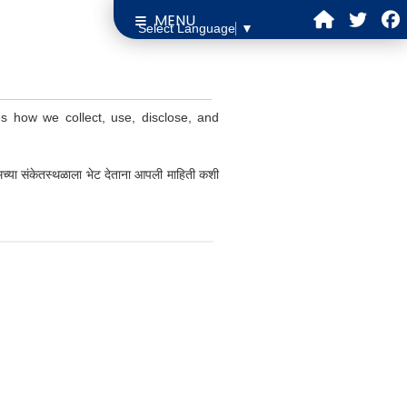
MENU
Select Language
▼
es how we collect, use, disclose, and
मच्या संकेतस्थळाला भेट देताना आपली माहिती कशी
पोलीस विभाग
ई-दरबार ऑनलाइन तक्रार प्रणाली
आरोग्यम प्रणाली
GPS आधारित मॉनिटरिंग सिस्टिम
CM Dashboard
पोलीस स्टेशन कामगिरी डॅशबोर्ड
नागपूर परिक्षेत्र क्रीडा स्पर्धा 2025