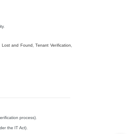
ty.
, Lost and Found, Tenant Verification,
पोलीस बिनतारी संदेश
अनैतिक मानवी वाहतूक प्रतिबंध कक्ष
जिल्हा वाहतूक शाखा
आर्थिक गुन्हे शाखा
सुरक्षा विभाग
महिला सुरक्षा कक्ष
erification process).
der the IT Act).