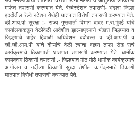
सर्व मर्मस्थळांची घातपात विरोधी श्वना मार्फत व आधुनिक उपकरणा
नागरिकांकरिता
मार्फत तपासणी करण्यात येते. रेल्वेस्टेशन तपासणी- भंडारा जिल्हा
हददीतील रेल्वे स्टेशन येथेही घातपात विरोधी तपासणी करण्यात येते.
पोलीस भरती प्रक्रिया
व्ही.आय.पी सुरक्षा :- राज्य गुप्तवार्ता विभाग दादर म.रा.मुंबई यांचे
कार्यालयाकडुन वेळोवेळी आदेशीत झाल्याप्रमाणे भंडारा जिल्हयात व
२०२४-२०२५
जिल्हयाचे बाहेर हिवाळी अधिवेशन बंदोबस्त व व्ही.आय.पी व
व्ही.व्ही.आय.पी यांचे दौऱ्यांचे वेळी त्यांचा वाहन ताफा रोड सर्च
संपूर्ण डॅशबोर्ड बघा
कार्यक्रमाचे ठिकाणाची घातपात तपासणी करण्यात येते. धार्मीक
कार्यक्रम ठिकाणी तपासणी :- जिल्हयात मोठ मोठे धार्मीक कार्यक्रमाचे
आपले अभिप्राय कडवा
आयोजन व गर्दीच्या ठिकाणी सुध्दा तेथील कार्यक्रमाचे ठिकाणी
घातपात विरोधी तपासणी करण्यात येते.
महाराष्ट्र लोकसेवा हक्क कायदा
माहिती अधिकार अधिनियम (RTI)
2005 कायदा
महाराष्ट्र लोकसेवा हक्क