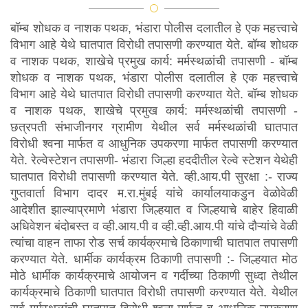
बॉम्ब शोधक व नाशक पथक, भंडारा पोलीस दलातील हे एक महत्त्वाचे
घ्या
विभाग आहे येथे घातपात विरोधी तपासणी करण्यात येते. बॉम्ब शोधक
व नाशक पथक, शाखेचे प्रमुख कार्य: मर्मस्थळांची तपासणी - बॉम्ब
चक्षु - संशयित फसवणूक आणि
शोधक व नाशक पथक, भंडारा पोलीस दलातील हे एक महत्त्वाचे
विभाग आहे येथे घातपात विरोधी तपासणी करण्यात येते. बॉम्ब शोधक
अवांछित व्यावसायिक संप्रेषणाची
व नाशक पथक, शाखेचे प्रमुख कार्य: मर्मस्थळांची तपासणी -
छत्रपती संभाजीनगर ग्रामीण येथील सर्व मर्मस्थळांची घातपात
तक्रार करा
विरोधी श्वना मार्फत व आधुनिक उपकरणा मार्फत तपासणी करण्यात
येते. रेल्वेस्टेशन तपासणी- भंडारा जिल्हा हददीतील रेल्वे स्टेशन येथेही
तुमच्या नावावरील मोबाईल कनेक्शन
घातपात विरोधी तपासणी करण्यात येते. व्ही.आय.पी सुरक्षा :- राज्य
गुप्तवार्ता विभाग दादर म.रा.मुंबई यांचे कार्यालयाकडुन वेळोवेळी
जाणून घ्या
आदेशीत झाल्याप्रमाणे भंडारा जिल्हयात व जिल्हयाचे बाहेर हिवाळी
अधिवेशन बंदोबस्त व व्ही.आय.पी व व्ही.व्ही.आय.पी यांचे दौऱ्यांचे वेळी
हरवलेला / चोरलेला मोबाईल ब्लॉक
त्यांचा वाहन ताफा रोड सर्च कार्यक्रमाचे ठिकाणाची घातपात तपासणी
करण्यात येते. धार्मीक कार्यक्रम ठिकाणी तपासणी :- जिल्हयात मोठ
करण्याची विनंती
मोठे धार्मीक कार्यक्रमाचे आयोजन व गर्दीच्या ठिकाणी सुध्दा तेथील
कार्यक्रमाचे ठिकाणी घातपात विरोधी तपासणी करण्यात येते. येथील