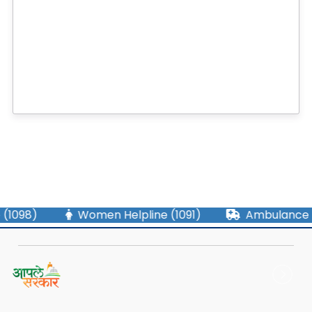
GPS आधारित मॉनिटरिंग सिस्टिम
CM Dashboard
पोलीस स्टेशन कामगिरी डॅशबोर्ड
नागपूर परिक्षेत्र क्रीडा स्पर्धा
2025
ne (1098)
Women Helpline (1091)
Ambulance
BDDS / DOG UNIT
पोलीस बिनतारी संदेश
मोटार परिवहन विभाग