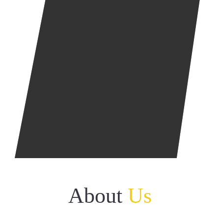
उपक्रम
उत्कृष्ट कामगिरी
छायाचित्र संग्रह
संपर्क
ई-तक्रार करा
नॅशनल सायबर क्राईम रिपोर्टिंग
About
Us
पोर्टल
तुमच्या तक्रारीचा ऑनलाइन मागोवा