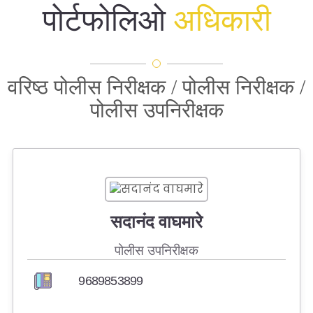
अधिनियम
पोर्टफोलिओ
अधिकारी
सायबर सुरक्षा आणि जनजागृती
उपयुक्त संकेतस्थळे
वरिष्ठ पोलीस निरीक्षक / पोलीस निरीक्षक /
पोलीस उपनिरीक्षक
जागरुक नागरिक
नेहमीचे प्रश्न
सुरक्षा टिपा
सदानंद वाघमारे
पोलीस विभाग
पोलीस उपनिरीक्षक
ई-दरबार ऑनलाइन तक्रार प्रणाली
9689853899
आरोग्यम प्रणाली